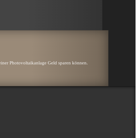
einer Photo­voltaik­anlage Geld sparen können.