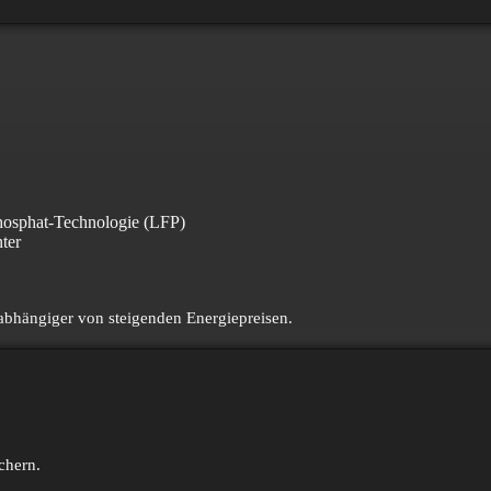
phosphat-Technologie (LFP)
ter
abhängiger von steigenden Energie­preisen.
chern.