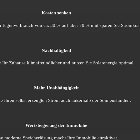
Kosten senken
n Eigen­verbrauch von ca. 30 % auf über 70 % und sparen Sie Strom­kos
Nach­haltig­keit
Ihr Zuhause klima­freundlicher und nutzen Sie Solar­energie optimal.
Mehr Unabhängigkeit
e Ihren selbst erzeugten Strom auch außer­halb der Sonnen­stunden.
Wert­steigerung der Immo­bilie
ne moderne Speicherlösung macht Ihre Immobilie attraktiver.