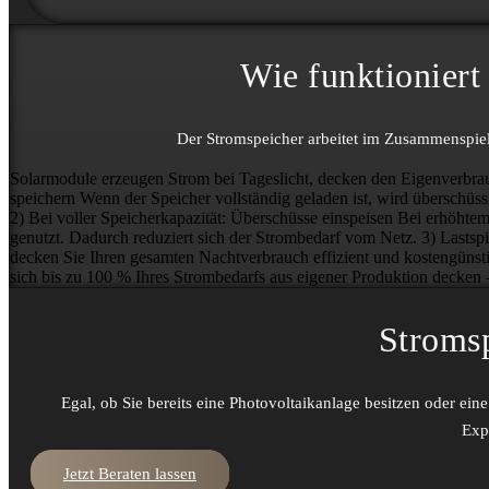
Wie funktioniert 
Der Strom­speicher arbeitet im Zusammen­spiel 
Solarmodule erzeugen Strom bei Tageslicht, decken den Eigenverbrauc
speichern
Wenn der Speicher vollständig geladen ist, wird überschüss
2) Bei voller Speicherkapazität: Überschüsse einspeisen
Bei erhöhtem
genutzt. Dadurch reduziert sich der Strombedarf vom Netz.
3) Lastsp
decken Sie Ihren gesamten Nachtverbrauch effizient und kostengünsti
sich bis zu 100 % Ihres Strombedarfs aus eigener Produktion decken 
Strom­s
Egal, ob Sie bereits eine Photo­voltaik­anlage besitzen oder ei
Exp
Jetzt Beraten lassen