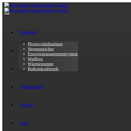
Produkte
Photovoltaikanlage
Stromspeicher
Über uns
Energiemanagementsystem
Wallbox
Wärmepumpe
Referenzen
Balkonkraftwerk
Förderungen
Wissen
Jobs