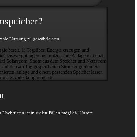
omspeicher?
imale Nutzung zu gewähr­­leisten:
gie bereit.
1) Tagsüber: Energie erzeugen und
n Einspeisevergütungen und nutzen Ihre Anlage maximal.
ird Solarstrom, Strom aus dem Speicher und Netzstrom
auf den am Tag gespeicherten Strom zugreifen. So
sionierten Anlage und einem passenden Speicher lassen
aximale Abdeckung möglich
n
n Nach­rüsten ist in vielen Fällen möglich. Unsere