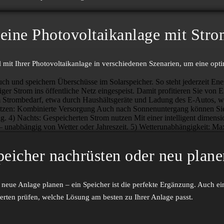
eine Photo­­voltaik­­anlage mit Str
mit Ihrer Photo­­voltaik­­anlage in verschiedenen Szenarien, um eine opt
h und speichern Überschüsse im Solarspeicher. So steht jederzeit Ener
iger Strom ins öffentliche Netz eingespeist. Damit profitieren Sie vo
 Strombedarf, etwa durch Haushältsgeräte und Ladung des E-Autos, w
itzen: Kombinierte Versorgung
Auch nach Sonnenuntergang können Sie 
g.
4) Nachts: Gespeicherten Strom nutzen
Mit einer intelligent dimen
– unabhängig von Wetter oder Jahreszeit.
5) Wetterunabhängigkeit: M
peicher nachrüsten oder neu plane
ne neue Anlage planen – ein Speicher ist die perfekte Ergänzung. Auch ei
erten prüfen, welche Lösung am besten zu Ihrer Anlage passt.