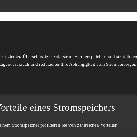
ch effizienter. Überschüssiger Solar­­strom wird gespeichert und steht Ih
 Eigen­­verbrauch und reduzieren Ihre Abhängigkeit vom Strom­­versorger.
orteile eines Strom­speichers
einem Stromspeicher profitieren Sie von zahl­reichen Vorteilen: